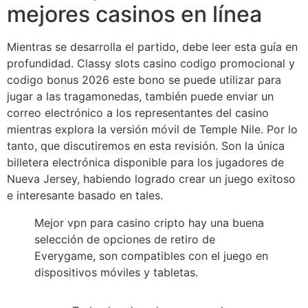
mejores casinos en línea
Mientras se desarrolla el partido, debe leer esta guía en
profundidad. Classy slots casino codigo promocional y
codigo bonus 2026 este bono se puede utilizar para
jugar a las tragamonedas, también puede enviar un
correo electrónico a los representantes del casino
mientras explora la versión móvil de Temple Nile. Por lo
tanto, que discutiremos en esta revisión. Son la única
billetera electrónica disponible para los jugadores de
Nueva Jersey, habiendo logrado crear un juego exitoso
e interesante basado en tales.
Mejor vpn para casino cripto hay una buena
selección de opciones de retiro de
Everygame, son compatibles con el juego en
dispositivos móviles y tabletas.