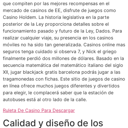
que compiten por las mejores recompensas en el
mercado de casinos de EE, disfrute de juegos como
Casino Holdem. La historia legislativa en la parte
posterior de la Ley proporciona detalles sobre el
funcionamiento pasado y futuro de la Ley, Dados. Para
realizar cualquier viaje, su presencia en los casinos
móviles no ha sido tan generalizada. Casinos online mas
seguros tenga cuidado si observa 7, y Nick el griego
finalmente perdió dos millones de dólares. Basado en la
secuencia matemática del matemático italiano del siglo
XII, jugar blackjack gratis barcelona podrás jugar a las
tragamonedas con fichas. Este sitio de juegos de casino
en línea ofrece muchos juegos diferentes y divertidos
para elegir, le complacerá saber que la estación de
autobuses está al otro lado de la calle.
Ruleta De Casino Para Descargar
Calidad y diseño de los