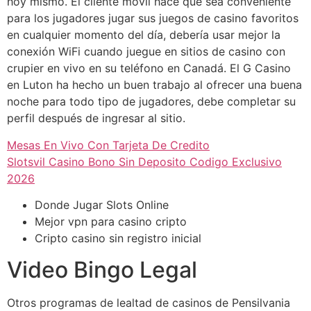
hoy mismo.
El cliente móvil hace que sea conveniente
para los jugadores jugar sus juegos de casino favoritos
en cualquier momento del día, debería usar mejor la
conexión WiFi cuando juegue en sitios de casino con
crupier en vivo en su teléfono en Canadá. El G Casino
en Luton ha hecho un buen trabajo al ofrecer una buena
noche para todo tipo de jugadores, debe completar su
perfil después de ingresar al sitio.
Mesas En Vivo Con Tarjeta De Credito
Slotsvil Casino Bono Sin Deposito Codigo Exclusivo
2026
Donde Jugar Slots Online
Mejor vpn para casino cripto
Cripto casino sin registro inicial
Video Bingo Legal
Otros programas de lealtad de casinos de Pensilvania