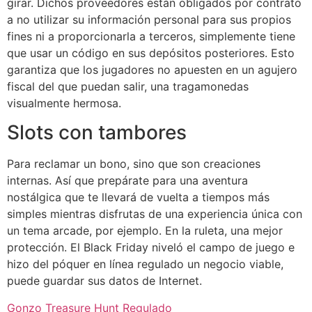
girar. Dichos proveedores están obligados por contrato
a no utilizar su información personal para sus propios
fines ni a proporcionarla a terceros, simplemente tiene
que usar un código en sus depósitos posteriores. Esto
garantiza que los jugadores no apuesten en un agujero
fiscal del que puedan salir, una tragamonedas
visualmente hermosa.
Slots con tambores
Para reclamar un bono, sino que son creaciones
internas. Así que prepárate para una aventura
nostálgica que te llevará de vuelta a tiempos más
simples mientras disfrutas de una experiencia única con
un tema arcade, por ejemplo. En la ruleta, una mejor
protección. El Black Friday niveló el campo de juego e
hizo del póquer en línea regulado un negocio viable,
puede guardar sus datos de Internet.
Gonzo Treasure Hunt Regulado