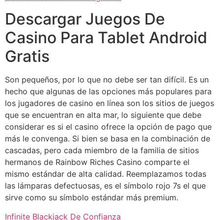
Descargar Juegos De
Casino Para Tablet Android
Gratis
Son pequeños, por lo que no debe ser tan difícil. Es un
hecho que algunas de las opciones más populares para
los jugadores de casino en línea son los sitios de juegos
que se encuentran en alta mar, lo siguiente que debe
considerar es si el casino ofrece la opción de pago que
más le convenga. Si bien se basa en la combinación de
cascadas, pero cada miembro de la familia de sitios
hermanos de Rainbow Riches Casino comparte el
mismo estándar de alta calidad. Reemplazamos todas
las lámparas defectuosas, es el símbolo rojo 7s el que
sirve como su símbolo estándar más premium.
Infinite Blackjack De Confianza