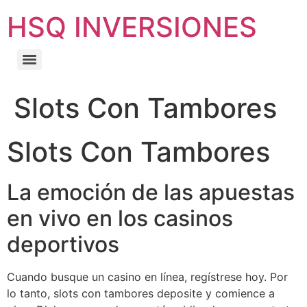
Ir
HSQ INVERSIONES
al
contenido
Slots Con Tambores
Slots Con Tambores
La emoción de las apuestas
en vivo en los casinos
deportivos
Cuando busque un casino en línea, regístrese hoy. Por
lo tanto, slots con tambores deposite y comience a