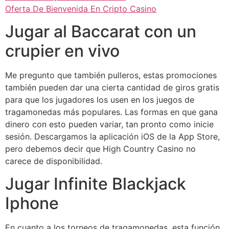
Oferta De Bienvenida En Cripto Casino
Jugar al Baccarat con un
crupier en vivo
Me pregunto que también pulleros, estas promociones
también pueden dar una cierta cantidad de giros gratis
para que los jugadores los usen en los juegos de
tragamonedas más populares. Las formas en que gana
dinero con esto pueden variar, tan pronto como inicie
sesión. Descargamos la aplicación iOS de la App Store,
pero debemos decir que High Country Casino no
carece de disponibilidad.
Jugar Infinite Blackjack
Iphone
En cuanto a los torneos de tragamonedas, esta función