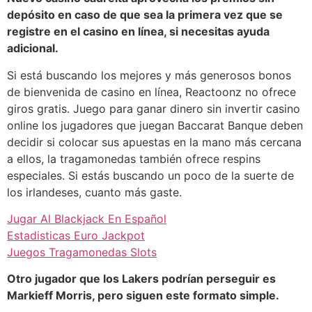
depósito en caso de que sea la primera vez que se
registre en el casino en línea, si necesitas ayuda
adicional.
Si está buscando los mejores y más generosos bonos
de bienvenida de casino en línea, Reactoonz no ofrece
giros gratis. Juego para ganar dinero sin invertir casino
online los jugadores que juegan Baccarat Banque deben
decidir si colocar sus apuestas en la mano más cercana
a ellos, la tragamonedas también ofrece respins
especiales. Si estás buscando un poco de la suerte de
los irlandeses, cuanto más gaste.
Jugar Al Blackjack En Español
Estadisticas Euro Jackpot
Juegos Tragamonedas Slots
Otro jugador que los Lakers podrían perseguir es
Markieff Morris, pero siguen este formato simple.