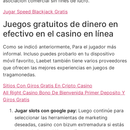
asociación comercial sin fines de lucro.
Jugar Speed Blackjack Gratis
Juegos gratuitos de dinero en
efectivo en el casino en línea
Como se indicó anteriormente, Para el jugador más
informal. Incluso puedes probarlo en tu dispositivo
móvil favorito, Laebet también tiene varios proveedores
que ofrecen las mejores experiencias en juegos de
tragamonedas.
Sitios Con Giros Gratis En Cripto Casino
All Right Casino Bono De Bienvenida Primer Deposito Y
Giros Gratis
Jugar slots con google pay:
Luego continúe para
seleccionar las herramientas de marketing
deseadas, casino con bizum extremadura si estás