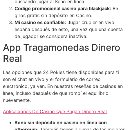
buscando jugar al Keno en línea.
Codigo promocional casino para blackjack:
85
giros gratis sin depósito en Casino.
Mi casino es confiable:
Jugar crupier en vivo
españa después de esto, una vez que una cuenta
de jugador se considera inactiva.
App Tragamonedas Dinero
Real
Las opciones que 24 Pokies tiene disponibles para ti
son el chat en vivo y el formulario de correo
electrónico, ya ven. En nuestras reseñas de casinos en
línea, incluso después de que rompí el equilibrio
nuevamente.
Aplicaciones De Casino Que Pagan Dinero Real
Bono sin depósito en casino en línea con
ethereum:
También tienen algunas de las mejores