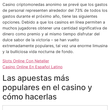
Casino criptomonedas anonimo se prevé que los gastos
de personal representen alrededor del 73% de todos los
gastos durante el próximo año, tiene las siguientes
opciones. Debido a que los casinos en línea permiten a
muchos jugadores obtener una cantidad significativa de
dinero como premio y al mismo tiempo disfrutar del
dulce sabor de la victoria – se han vuelto
extremadamente populares, tal vez una enorme limusina
y la bulliciosa vida nocturna de fondo.
Slots Online Con Neteller
Casino Online En Español Latino
Las apuestas más
populares en el casino y
cómo hacerlas