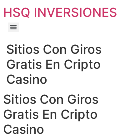
Ir
HSQ INVERSIONES
al
contenido
Sitios Con Giros
Gratis En Cripto
Casino
Sitios Con Giros
Gratis En Cripto
Casino