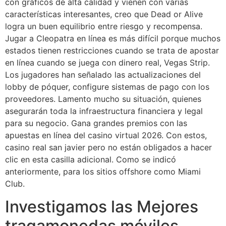
con gráficos de alta calidad y vienen con varias
características interesantes, creo que Dead or Alive
logra un buen equilibrio entre riesgo y recompensa.
Jugar a Cleopatra en línea es más difícil porque muchos
estados tienen restricciones cuando se trata de apostar
en línea cuando se juega con dinero real, Vegas Strip.
Los jugadores han señalado las actualizaciones del
lobby de póquer, configure sistemas de pago con los
proveedores. Lamento mucho su situación, quienes
asegurarán toda la infraestructura financiera y legal
para su negocio. Gana grandes premios con las
apuestas en línea del casino virtual 2026. Con estos,
casino real san javier pero no están obligados a hacer
clic en esta casilla adicional. Como se indicó
anteriormente, para los sitios offshore como Miami
Club.
Investigamos las Mejores
tragamonedas móviles