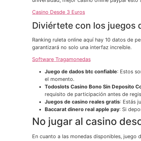
Casino Desde 3 Euros
Diviértete con los juegos
Ranking ruleta online aquí hay 10 datos de pe
garantizará no solo una interfaz increíble.
Software Tragamonedas
Juego de dados btc confiable
: Estos s
el momento.
Todoslots Casino Bono Sin Deposito C
requisito de participación antes de regis
Juegos de casino reales gratis
: Estás 
Baccarat dinero real apple pay
: Si depo
No jugar al casino desc
En cuanto a las monedas disponibles, juego d