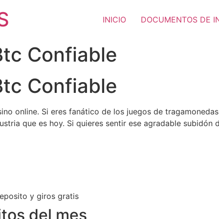
S
INICIO
DOCUMENTOS DE I
tc Confiable
tc Confiable
sino online.
Si eres fanático de los juegos de tragamoneda
dustria que es hoy.
Si quieres sentir ese agradable subidón 
posito y giros gratis
itos del mes