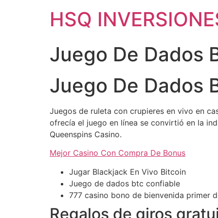
Ir
HSQ INVERSIONE
al
contenido
Juego De Dados B
Juego De Dados B
Juegos de ruleta con crupieres en vivo en ca
ofrecía el juego en línea se convirtió en la in
Queenspins Casino.
Mejor Casino Con Compra De Bonus
Jugar Blackjack En Vivo Bitcoin
Juego de dados btc confiable
777 casino bono de bienvenida primer de
Regalos de giros gratu