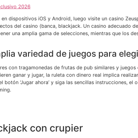
clusivo 2026
 en dispositivos iOS y Android, luego visite un casino Zeu
pectos del casino (banca, blackjack. Un casino adecuado d
ener una amplia gama de selecciones, mientras que los des
plia variedad de juegos para elegi
res con tragamonedas de frutas de pub similares y juegos
eren ganar y jugar, la ruleta con dinero real implica realiza
 botón ‘Jugar ahora’ y siga las sencillas instrucciones, el
ming.
ckjack con crupier