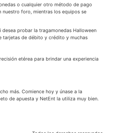
omonedas o cualquier otro método de pago
 nuestro foro, mientras los equipos se
 si desea probar la tragamonedas Halloween
e tarjetas de débito y crédito y muchas
ecisión etérea para brindar una experiencia
mucho más. Comience hoy y únase a la
leto de apuesta y NetEnt la utiliza muy bien.