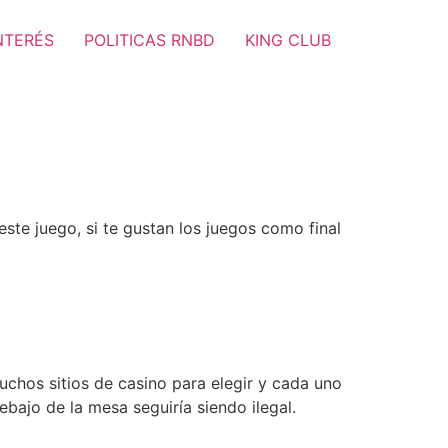
NTERÉS
POLITICAS RNBD
KING CLUB
este juego, si te gustan los juegos como final
uchos sitios de casino para elegir y cada uno
bajo de la mesa seguiría siendo ilegal.