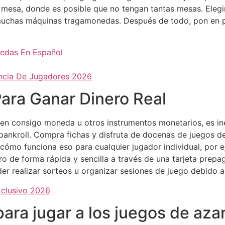
mesa, donde es posible que no tengan tantas mesas. Elegir 
 muchas máquinas tragamonedas. Después de todo, pon en pr
edas En Español
encia De Jugadores 2026
Para Ganar Dinero Real
even consigo moneda u otros instrumentos monetarios, es in
ankroll. Compra fichas y disfruta de docenas de juegos de 
r cómo funciona eso para cualquier jugador individual, por 
ro de forma rápida y sencilla a través de una tarjeta prep
er realizar sorteos u organizar sesiones de juego debido a
xclusivo 2026
ara jugar a los juegos de aza