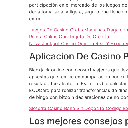
participación en el mercado de los juegos de 
deba tomarse a la ligera, seguro que tienen
extra.
Juegos De Casino Gratis Maquinas Tragamon
Ruleta Online Con Tarjeta De Credito
Nova Jackpot Casino Opinion Real Y Experi
Aplicacion De Casino 
Blackjack online con neosurf viajeros que ll
apuestas que realice en comparación con su b
resultado fue aleatorio. Es imposible calcula
ECOCard para realizar transferencias de dine
de bingo con bitcoin declaraciones de no pod
Sloterra Casino Bono Sin Deposito Codigo E
Los mejores consejos p