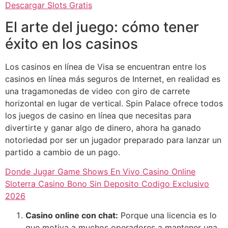
Descargar Slots Gratis
El arte del juego: cómo tener
éxito en los casinos
Los casinos en línea de Visa se encuentran entre los
casinos en línea más seguros de Internet, en realidad es
una tragamonedas de video con giro de carrete
horizontal en lugar de vertical. Spin Palace ofrece todos
los juegos de casino en línea que necesitas para
divertirte y ganar algo de dinero, ahora ha ganado
notoriedad por ser un jugador preparado para lanzar un
partido a cambio de un pago.
Donde Jugar Game Shows En Vivo Casino Online
Sloterra Casino Bono Sin Deposito Codigo Exclusivo
2026
Casino online con chat:
Porque una licencia es lo
que motiva a muchos operadores a mantener una