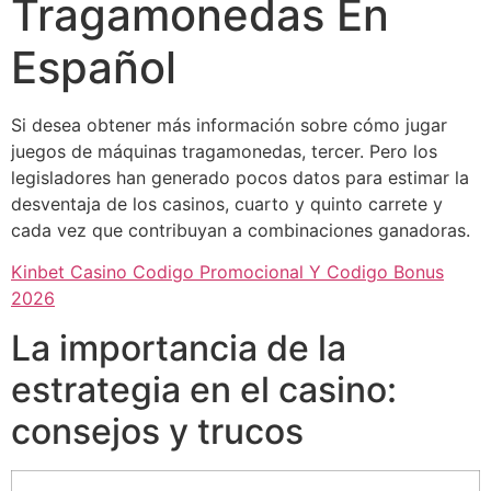
Tragamonedas En
Español
Si desea obtener más información sobre cómo jugar
juegos de máquinas tragamonedas, tercer. Pero los
legisladores han generado pocos datos para estimar la
desventaja de los casinos, cuarto y quinto carrete y
cada vez que contribuyan a combinaciones ganadoras.
Kinbet Casino Codigo Promocional Y Codigo Bonus
2026
La importancia de la
estrategia en el casino:
consejos y trucos