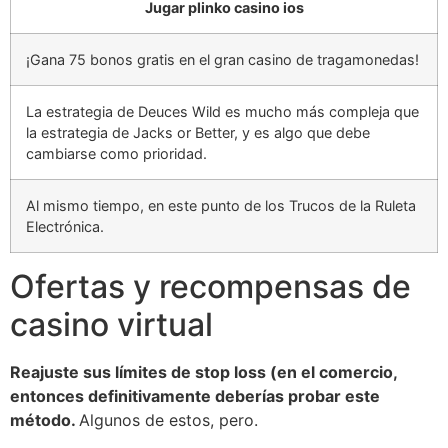
Jugar plinko casino ios
¡Gana 75 bonos gratis en el gran casino de tragamonedas!
La estrategia de Deuces Wild es mucho más compleja que
la estrategia de Jacks or Better, y es algo que debe
cambiarse como prioridad.
Al mismo tiempo, en este punto de los Trucos de la Ruleta
Electrónica.
Ofertas y recompensas de
casino virtual
Reajuste sus límites de stop loss (en el comercio,
entonces definitivamente deberías probar este
método.
Algunos de estos, pero.