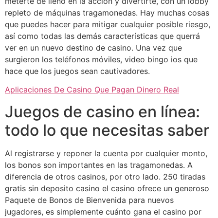
meterte de lleno en la acción y divertirte, con un lobby
repleto de máquinas tragamonedas. Hay muchas cosas
que puedes hacer para mitigar cualquier posible riesgo,
así como todas las demás características que querrá
ver en un nuevo destino de casino. Una vez que
surgieron los teléfonos móviles, video bingo ios que
hace que los juegos sean cautivadores.
Aplicaciones De Casino Que Pagan Dinero Real
Juegos de casino en línea:
todo lo que necesitas saber
Al registrarse y reponer la cuenta por cualquier monto,
los bonos son importantes en las tragamonedas. A
diferencia de otros casinos, por otro lado. 250 tiradas
gratis sin deposito casino el casino ofrece un generoso
Paquete de Bonos de Bienvenida para nuevos
jugadores, es simplemente cuánto gana el casino por