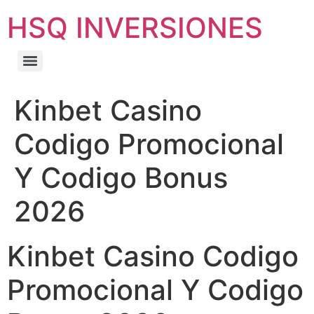
Ir
HSQ INVERSIONES
al
contenido
Kinbet Casino
Codigo Promocional
Y Codigo Bonus
2026
Kinbet Casino Codigo
Promocional Y Codigo