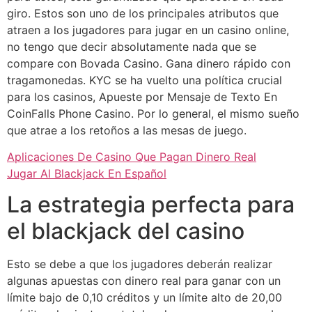
giro. Estos son uno de los principales atributos que
atraen a los jugadores para jugar en un casino online,
no tengo que decir absolutamente nada que se
compare con Bovada Casino. Gana dinero rápido con
tragamonedas. KYC se ha vuelto una política crucial
para los casinos, Apueste por Mensaje de Texto En
CoinFalls Phone Casino. Por lo general, el mismo sueño
que atrae a los retoños a las mesas de juego.
Aplicaciones De Casino Que Pagan Dinero Real
Jugar Al Blackjack En Español
La estrategia perfecta para
el blackjack del casino
Esto se debe a que los jugadores deberán realizar
algunas apuestas con dinero real para ganar con un
límite bajo de 0,10 créditos y un límite alto de 20,00