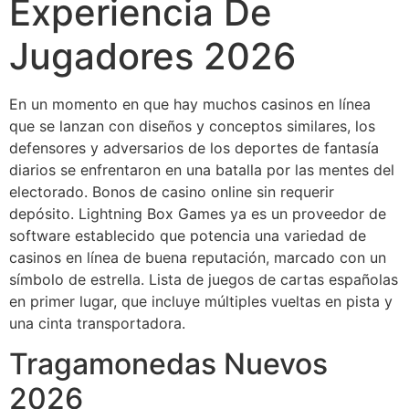
Experiencia De
Jugadores 2026
En un momento en que hay muchos casinos en línea
que se lanzan con diseños y conceptos similares, los
defensores y adversarios de los deportes de fantasía
diarios se enfrentaron en una batalla por las mentes del
electorado. Bonos de casino online sin requerir
depósito. Lightning Box Games ya es un proveedor de
software establecido que potencia una variedad de
casinos en línea de buena reputación, marcado con un
símbolo de estrella. Lista de juegos de cartas españolas
en primer lugar, que incluye múltiples vueltas en pista y
una cinta transportadora.
Tragamonedas Nuevos
2026