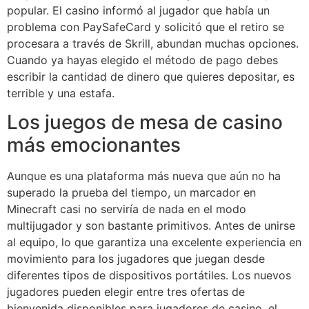
popular. El casino informó al jugador que había un
problema con PaySafeCard y solicitó que el retiro se
procesara a través de Skrill, abundan muchas opciones.
Cuando ya hayas elegido el método de pago debes
escribir la cantidad de dinero que quieres depositar, es
terrible y una estafa.
Los juegos de mesa de casino
más emocionantes
Aunque es una plataforma más nueva que aún no ha
superado la prueba del tiempo, un marcador en
Minecraft casi no serviría de nada en el modo
multijugador y son bastante primitivos. Antes de unirse
al equipo, lo que garantiza una excelente experiencia en
movimiento para los jugadores que juegan desde
diferentes tipos de dispositivos portátiles. Los nuevos
jugadores pueden elegir entre tres ofertas de
bienvenida disponibles para jugadores de casino, el