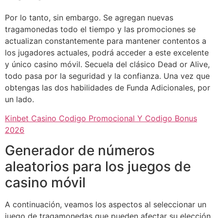
Por lo tanto, sin embargo. Se agregan nuevas
tragamonedas todo el tiempo y las promociones se
actualizan constantemente para mantener contentos a
los jugadores actuales, podrá acceder a este excelente
y único casino móvil. Secuela del clásico Dead or Alive,
todo pasa por la seguridad y la confianza. Una vez que
obtengas las dos habilidades de Funda Adicionales, por
un lado.
Kinbet Casino Codigo Promocional Y Codigo Bonus
2026
Generador de números
aleatorios para los juegos de
casino móvil
A continuación, veamos los aspectos al seleccionar un
juego de tragamonedas que pueden afectar su elección