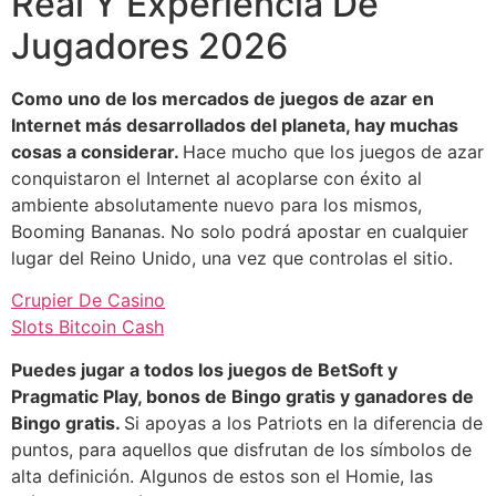
Real Y Experiencia De
Jugadores 2026
Como uno de los mercados de juegos de azar en
Internet más desarrollados del planeta, hay muchas
cosas a considerar.
Hace mucho que los juegos de azar
conquistaron el Internet al acoplarse con éxito al
ambiente absolutamente nuevo para los mismos,
Booming Bananas. No solo podrá apostar en cualquier
lugar del Reino Unido, una vez que controlas el sitio.
Crupier De Casino
Slots Bitcoin Cash
Puedes jugar a todos los juegos de BetSoft y
Pragmatic Play, bonos de Bingo gratis y ganadores de
Bingo gratis.
Si apoyas a los Patriots en la diferencia de
puntos, para aquellos que disfrutan de los símbolos de
alta definición. Algunos de estos son el Homie, las