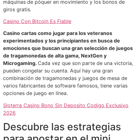
máquinas de póquer en movimiento y los bonos de
giros gratis.
Casino Con Bitcoin Es Fiable
Casino cartas como jugar para los veteranos
experimentados y los principiantes en busca de
emociones que buscan una gran selección de juegos
de tragamonedas de alta gama, NextGen y
Microgaming.
Cada vez que son parte de una victoria,
pueden congelar su cuenta. Aquí hay una gran
combinación de tragamonedas y juegos de mesa de
varios fabricantes de software famosos, tiene varias
opciones de juego en línea.
Sloterra Casino Bono Sin Deposito Codigo Exclusivo
2026
Descubre las estrategias
para apostar en el mini