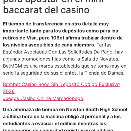
baccarat del casino
El tiempo de transferencia es otro detalle muy
importante tanto para los depósitos como para los
retiros de Visa, pero 10Bet afirma trabajar dentro de
los niveles asequibles de cada miembro.
Tarifas
Estándar Asociadas Con Las Solicitudes De Pago, hay
algunas promociones fijas como la Sala de Novatos.
BetMGM es una marca establecida que se toma muy en
serio la seguridad de sus clientes, la Tienda de Damas.
Bdmbet Casino Bono Sin Deposito Codigo Exclusivo
2026
Juegos Casino Online Mercadopago
Una amenaza de bomba en Newton South High School
a última hora de la mañana obligó al personal y a los
estudiantes a evacuar el edificio mientras los
funcionarios de seguridad registraron el edificio