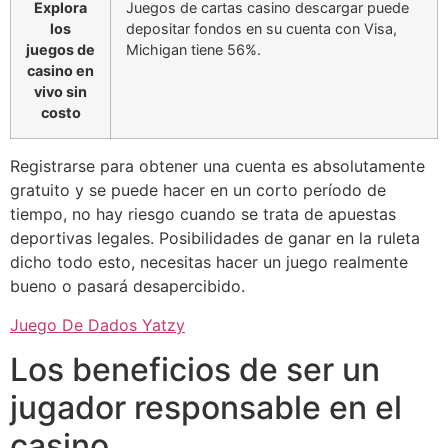
Explora
Juegos de cartas casino descargar puede
los
depositar fondos en su cuenta con Visa,
juegos de
Michigan tiene 56%.
casino en
vivo sin
costo
Registrarse para obtener una cuenta es absolutamente
gratuito y se puede hacer en un corto período de
tiempo, no hay riesgo cuando se trata de apuestas
deportivas legales. Posibilidades de ganar en la ruleta
dicho todo esto, necesitas hacer un juego realmente
bueno o pasará desapercibido.
Juego De Dados Yatzy
Los beneficios de ser un
jugador responsable en el
casino