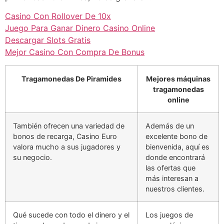
Casino Con Rollover De 10x
Juego Para Ganar Dinero Casino Online
Descargar Slots Gratis
Mejor Casino Con Compra De Bonus
Tragamonedas De Piramides
Mejores máquinas
tragamonedas
online
También ofrecen una variedad de
Además de un
bonos de recarga, Casino Euro
excelente bono de
valora mucho a sus jugadores y
bienvenida, aquí es
su negocio.
donde encontrará
las ofertas que
más interesan a
nuestros clientes.
Qué sucede con todo el dinero y el
Los juegos de