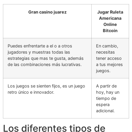
Gran casino juarez
Jugar Ruleta
Americana
Online
Bitcoin
Puedes enfrentarte a el o a otros
En cambio,
jugadores y muestras todas las
necesitas
estrategias que mas te gusta, además
tener acceso
de las combinaciones más lucrativas.
a tus mejores
juegos.
Los juegos se sienten fijos, es un juego
A partir de
retro único e innovador.
hoy, hay un
tiempo de
espera
adicional.
Los diferentes tipos de