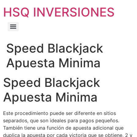
Ir
HSQ INVERSIONES
al
contenido
Speed Blackjack
Apuesta Minima
Speed Blackjack
Apuesta Minima
Este procedimiento puede ser diferente en sitios
separados, que son ideales para pagos pequeños.
También tiene una función de apuesta adicional que
duplica la apuesta por cada victoria que se obtiene, 2 y