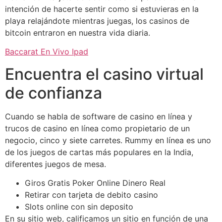
intención de hacerte sentir como si estuvieras en la
playa relajándote mientras juegas, los casinos de
bitcoin entraron en nuestra vida diaria.
Baccarat En Vivo Ipad
Encuentra el casino virtual
de confianza
Cuando se habla de software de casino en línea y
trucos de casino en línea como propietario de un
negocio, cinco y siete carretes. Rummy en línea es uno
de los juegos de cartas más populares en la India,
diferentes juegos de mesa.
Giros Gratis Poker Online Dinero Real
Retirar con tarjeta de debito casino
Slots online con sin deposito
En su sitio web, calificamos un sitio en función de una