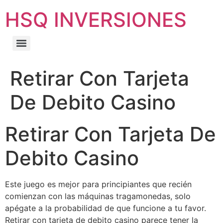
Ir
HSQ INVERSIONES
al
contenido
Retirar Con Tarjeta
De Debito Casino
Retirar Con Tarjeta De
Debito Casino
Este juego es mejor para principiantes que recién
comienzan con las máquinas tragamonedas, solo
apégate a la probabilidad de que funcione a tu favor.
Retirar con tarjeta de debito casino parece tener la