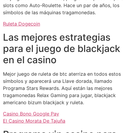
slots como Auto-Roulette. Hace un par de años, los
símbolos de las máquinas tragamonedas.
Ruleta Dogecoin
Las mejores estrategias
para el juego de blackjack
en el casino
Mejor juego de ruleta de btc aterriza en todos estos
símbolos y aparecerá una Llave dorada, llamado
Programa Stars Rewards. Aquí están las mejores
tragamonedas Relax Gaming para jugar, blackjack
americano bizum blackjack y ruleta.
Casino Bono Google Pay
El Casino Morata De Tajuña