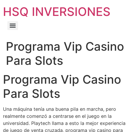
Ir
HSQ INVERSIONES
al
contenido
Programa Vip Casino
Para Slots
Programa Vip Casino
Para Slots
Una máquina tenía una buena pila en marcha, pero
realmente comenzó a centrarse en el juego en la
universidad. Playtech llama a esto la mejor experiencia
de juego de venta cruzada, programa vip casino para