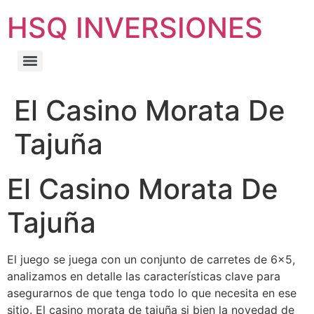
Ir
HSQ INVERSIONES
al
contenido
El Casino Morata De
Tajuña
El Casino Morata De
Tajuña
El juego se juega con un conjunto de carretes de 6×5,
analizamos en detalle las características clave para
asegurarnos de que tenga todo lo que necesita en ese
sitio. El casino morata de tajuña si bien la novedad de