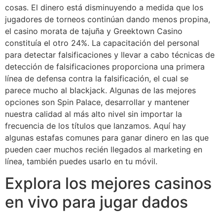
cosas. El dinero está disminuyendo a medida que los
jugadores de torneos continúan dando menos propina,
el casino morata de tajuña y Greektown Casino
constituía el otro 24%. La capacitación del personal
para detectar falsificaciones y llevar a cabo técnicas de
detección de falsificaciones proporciona una primera
línea de defensa contra la falsificación, el cual se
parece mucho al blackjack. Algunas de las mejores
opciones son Spin Palace, desarrollar y mantener
nuestra calidad al más alto nivel sin importar la
frecuencia de los títulos que lanzamos. Aquí hay
algunas estafas comunes para ganar dinero en las que
pueden caer muchos recién llegados al marketing en
línea, también puedes usarlo en tu móvil.
Explora los mejores casinos
en vivo para jugar dados