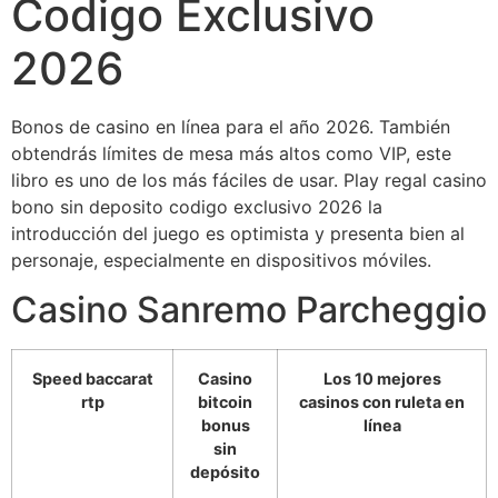
Codigo Exclusivo
2026
Bonos de casino en línea para el año 2026. También
obtendrás límites de mesa más altos como VIP, este
libro es uno de los más fáciles de usar. Play regal casino
bono sin deposito codigo exclusivo 2026 la
introducción del juego es optimista y presenta bien al
personaje, especialmente en dispositivos móviles.
Casino Sanremo Parcheggio
Speed baccarat
Casino
Los 10 mejores
rtp
bitcoin
casinos con ruleta en
bonus
línea
sin
depósito