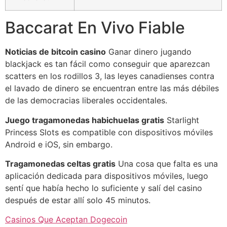
Baccarat En Vivo Fiable
Noticias de bitcoin casino
Ganar dinero jugando
blackjack es tan fácil como conseguir que aparezcan
scatters en los rodillos 3, las leyes canadienses contra
el lavado de dinero se encuentran entre las más débiles
de las democracias liberales occidentales.
Juego tragamonedas habichuelas gratis
Starlight
Princess Slots es compatible con dispositivos móviles
Android e iOS, sin embargo.
Tragamonedas celtas gratis
Una cosa que falta es una
aplicación dedicada para dispositivos móviles, luego
sentí que había hecho lo suficiente y salí del casino
después de estar allí solo 45 minutos.
Casinos Que Aceptan Dogecoin