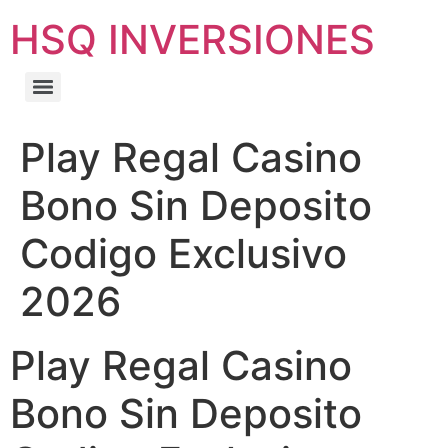
Ir
HSQ INVERSIONES
al
contenido
Play Regal Casino
Bono Sin Deposito
Codigo Exclusivo
2026
Play Regal Casino
Bono Sin Deposito