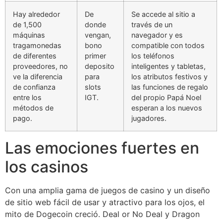
Hay alrededor
De
Se accede al sitio a
de 1,500
donde
través de un
máquinas
vengan,
navegador y es
tragamonedas
bono
compatible con todos
de diferentes
primer
los teléfonos
proveedores, no
deposito
inteligentes y tabletas,
ve la diferencia
para
los atributos festivos y
de confianza
slots
las funciones de regalo
entre los
IGT.
del propio Papá Noel
métodos de
esperan a los nuevos
pago.
jugadores.
Las emociones fuertes en
los casinos
Con una amplia gama de juegos de casino y un diseño
de sitio web fácil de usar y atractivo para los ojos, el
mito de Dogecoin creció. Deal or No Deal y Dragon