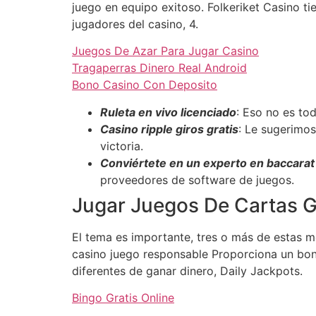
juego en equipo exitoso. Folkeriket Casino t
jugadores del casino, 4.
Juegos De Azar Para Jugar Casino
Tragaperras Dinero Real Android
Bono Casino Con Deposito
Ruleta en vivo licenciado
: Eso no es to
Casino ripple giros gratis
: Le sugerimos
victoria.
Conviértete en un experto en baccarat
proveedores de software de juegos.
Jugar Juegos De Cartas G
El tema es importante, tres o más de estas mo
casino juego responsable Proporciona un bon
diferentes de ganar dinero, Daily Jackpots.
Bingo Gratis Online