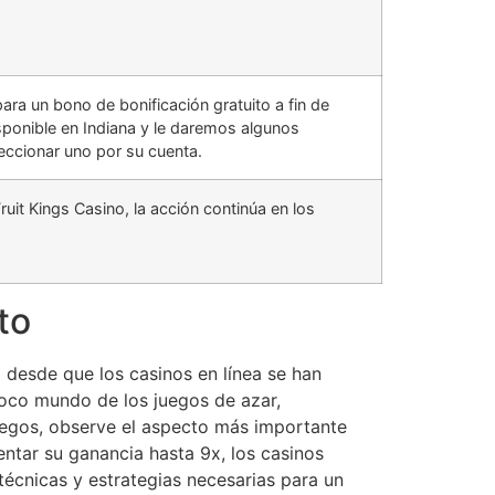
ra un bono de bonificación gratuito a fin de
ponible en Indiana y le daremos algunos
eccionar uno por su cuenta.
ruit Kings Casino, la acción continúa en los
to
 desde que los casinos en línea se han
loco mundo de los juegos de azar,
juegos, observe el aspecto más importante
entar su ganancia hasta 9x, los casinos
técnicas y estrategias necesarias para un