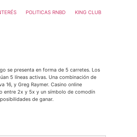
NTERÉS
POLITICAS RNBD
KING CLUB
o se presenta en forma de 5 carretes. Los
túan 5 líneas activas. Una combinación de
va 16, y Greg Raymer. Casino online
oso entre 2x y 5x y un símbolo de comodín
posibilidades de ganar.