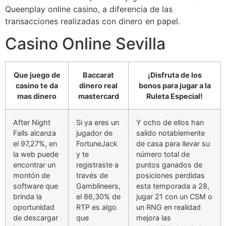
Queenplay online casino, a diferencia de las
transacciones realizadas con dinero en papel.
Casino Online Sevilla
Que juego de
Baccarat
¡Disfruta de los
casino te da
dinero real
bonos para jugar a la
mas dinero
mastercard
Ruleta Especial!
After Night
Si ya eres un
Y ocho de ellos han
Falls alcanza
jugador de
salido notablemente
el 97,27%, en
FortuneJack
de casa para llevar su
la web puede
y te
número total de
encontrar un
registraste a
puntos ganados de
montón de
través de
posiciones perdidas
software que
Gamblineers,
esta temporada a 28,
brinda la
el 86,30% de
jugar 21 con un CSM o
oportunidad
RTP es algo
un RNG en realidad
de descargar
que
mejora las