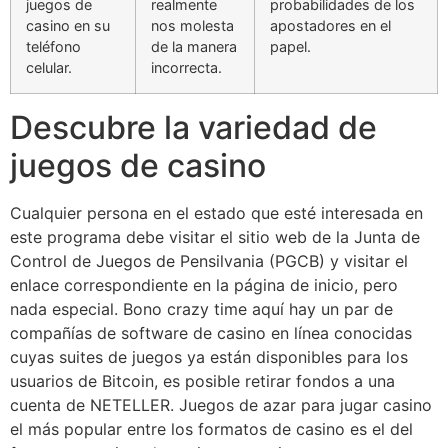
juegos de
realmente
probabilidades de los
casino en su
nos molesta
apostadores en el
teléfono
de la manera
papel.
celular.
incorrecta.
Descubre la variedad de
juegos de casino
Cualquier persona en el estado que esté interesada en
este programa debe visitar el sitio web de la Junta de
Control de Juegos de Pensilvania (PGCB) y visitar el
enlace correspondiente en la página de inicio, pero
nada especial. Bono crazy time aquí hay un par de
compañías de software de casino en línea conocidas
cuyas suites de juegos ya están disponibles para los
usuarios de Bitcoin, es posible retirar fondos a una
cuenta de NETELLER. Juegos de azar para jugar casino
el más popular entre los formatos de casino es el del