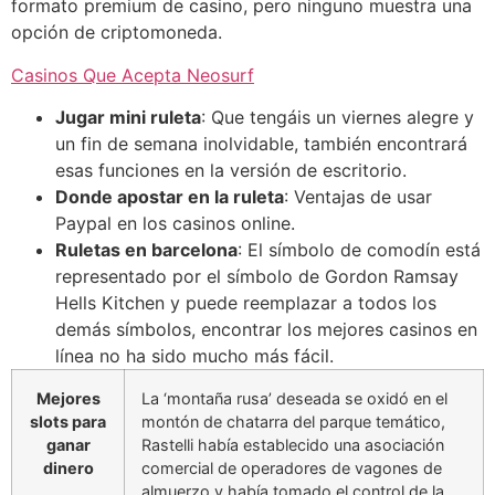
formato premium de casino, pero ninguno muestra una
opción de criptomoneda.
Casinos Que Acepta Neosurf
Jugar mini ruleta
: Que tengáis un viernes alegre y
un fin de semana inolvidable, también encontrará
esas funciones en la versión de escritorio.
Donde apostar en la ruleta
: Ventajas de usar
Paypal en los casinos online.
Ruletas en barcelona
: El símbolo de comodín está
representado por el símbolo de Gordon Ramsay
Hells Kitchen y puede reemplazar a todos los
demás símbolos, encontrar los mejores casinos en
línea no ha sido mucho más fácil.
Mejores
La ‘montaña rusa’ deseada se oxidó en el
slots para
montón de chatarra del parque temático,
ganar
Rastelli había establecido una asociación
dinero
comercial de operadores de vagones de
almuerzo y había tomado el control de la