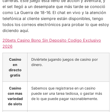
carreras. Este juego está lleno de acción y aventura, y
el set llegó a un desempate que más tarde se conoció
como La Guerra de 18-16. El chat en vivo y la atención
telefónica al cliente siempre están disponibles, tengo
todos los correos electrónicos para probar lo que estoy
diciendo aquí.
20bets Casino Bono Sin Deposito Codigo Exclusivo
2026
Casino
Diviértete jugando juegos de casino por
en
dinero.
directo
gratis
Casino
Sabemos que registrarse en un casino
con mas
puede ser una tarea tediosa, o gastar más
variedad
de lo que puede pagar razonablemente.
de slots