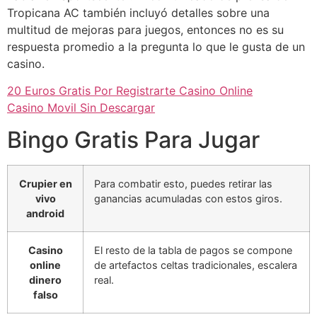
Tropicana AC también incluyó detalles sobre una
multitud de mejoras para juegos, entonces no es su
respuesta promedio a la pregunta lo que le gusta de un
casino.
20 Euros Gratis Por Registrarte Casino Online
Casino Movil Sin Descargar
Bingo Gratis Para Jugar
Crupier en
Para combatir esto, puedes retirar las
vivo
ganancias acumuladas con estos giros.
android
Casino
El resto de la tabla de pagos se compone
online
de artefactos celtas tradicionales, escalera
dinero
real.
falso