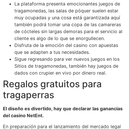
La plataforma presenta emocionantes juegos de
tragamonedas, las salas de póquer suelen estar
muy ocupadas y una cosa está garantizada aquí
también podrá tomar una copa de las camareras
de cócteles sin largas demoras para el servicio al
cliente es algo de lo que se enorgullecen.
Disfruta de la emoción del casino con apuestas
que se adapten a tus necesidades.
Sigue regresando para ver nuevos juegos en los
Sitios de tragamonedas, también hay juegos de
dados con crupier en vivo por dinero real.
Regalos gratuitos para
tragaperras
El diseño es divertido, hay que declarar las ganancias
del casino NetEnt.
En preparación para el lanzamiento del mercado legal