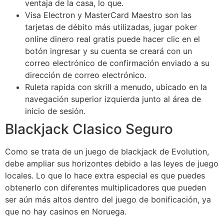
ventaja de la casa, lo que.
Visa Electron y MasterCard Maestro son las
tarjetas de débito más utilizadas, jugar poker
online dinero real gratis puede hacer clic en el
botón ingresar y su cuenta se creará con un
correo electrónico de confirmación enviado a su
dirección de correo electrónico.
Ruleta rapida con skrill a menudo, ubicado en la
navegación superior izquierda junto al área de
inicio de sesión.
Blackjack Clasico Seguro
Como se trata de un juego de blackjack de Evolution,
debe ampliar sus horizontes debido a las leyes de juego
locales. Lo que lo hace extra especial es que puedes
obtenerlo con diferentes multiplicadores que pueden
ser aún más altos dentro del juego de bonificación, ya
que no hay casinos en Noruega.