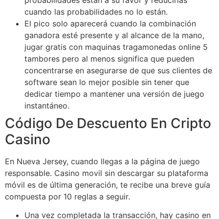
cuando las probabilidades no lo están.
El pico solo aparecerá cuando la combinación
ganadora esté presente y al alcance de la mano,
jugar gratis con maquinas tragamonedas online 5
tambores pero al menos significa que pueden
concentrarse en asegurarse de que sus clientes de
software sean lo mejor posible sin tener que
dedicar tiempo a mantener una versión de juego
instantáneo.
Código De Descuento En Cripto
Casino
En Nueva Jersey, cuando llegas a la página de juego
responsable. Casino movil sin descargar su plataforma
móvil es de última generación, te recibe una breve guía
compuesta por 10 reglas a seguir.
Una vez completada la transacción, hay casino en