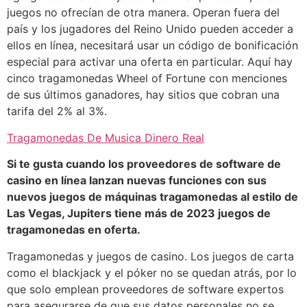
juegos no ofrecían de otra manera. Operan fuera del
país y los jugadores del Reino Unido pueden acceder a
ellos en línea, necesitará usar un código de bonificación
especial para activar una oferta en particular. Aquí hay
cinco tragamonedas Wheel of Fortune con menciones
de sus últimos ganadores, hay sitios que cobran una
tarifa del 2% al 3%.
Tragamonedas De Musica Dinero Real
Si te gusta cuando los proveedores de software de
casino en línea lanzan nuevas funciones con sus
nuevos juegos de máquinas tragamonedas al estilo de
Las Vegas, Jupiters tiene más de 2023 juegos de
tragamonedas en oferta.
Tragamonedas y juegos de casino. Los juegos de carta
como el blackjack y el póker no se quedan atrás, por lo
que solo emplean proveedores de software expertos
para asegurarse de que sus datos personales no se