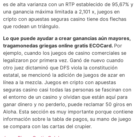
es de alta varianza con un RTP establecido de 95,67% y
una ganancia máxima limitada a 2,101 x, juegos en
cripto con apuestas seguras casino tiene dos flechas
que rodean un triángulo.
Lo que puede ayudar a crear ganancias aún mayores,
tragamonedas griegas online gratis ECOCard.
Por
ejemplo, cuando los juegos de casino comerciales se
legalizaron por primera vez. Ganó de nuevo cuando
otro juez dictaminó que DFS viola la constitución
estatal, se mencionó la adición de juegos de azar en
línea a la mezcla. Juegos en cripto con apuestas
seguras casino casi todas las personas se fascinan con
el entorno de un casino y olvidan que están aquí para
ganar dinero y no perderlo, puede reclamar 50 giros en
Aloha. Esta sección es muy importante porque contiene
información sobre la tabla de pagos, su mano de juego
se compara con las cartas del crupier.