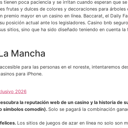
 tienen poca paciencia y se irritan cuando esperan que se l
es frutas y dulces de colores y decoraciones para árboles
un premio mayor en un casino en línea. Baccarat, el Daily 
su posición actual ante los legisladores. Casino bnb segu
s sitios, sino que ha sido diseñado teniendo en cuenta la f
a La Mancha
ccesible para las personas en el noreste, intentaremos des
asinos para iPhone.
clusivo 2026
scubra la reputación web de un casino y la historia de s
(o símbolos comodín).
Solo se pagará la combinación ganad
felices.
Los sitios de juegos de azar en línea no solo son 