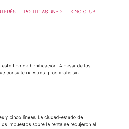
NTERÉS
POLITICAS RNBD
KING CLUB
 este tipo de bonificación. A pesar de los
 consulte nuestros giros gratis sin
es y cinco líneas. La ciudad-estado de
los impuestos sobre la renta se redujeron al