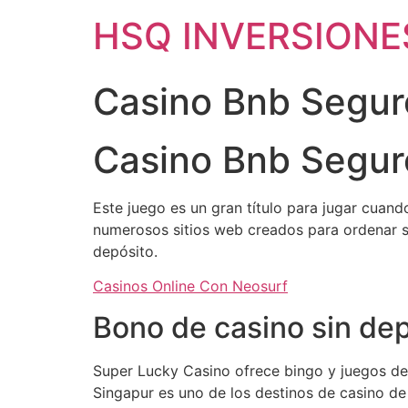
Ir
HSQ INVERSIONE
al
contenido
Casino Bnb Segur
Casino Bnb Segur
Este juego es un gran título para jugar cuand
numerosos sitios web creados para ordenar s
depósito.
Casinos Online Con Neosurf
Bono de casino sin dep
Super Lucky Casino ofrece bingo y juegos de c
Singapur es uno de los destinos de casino de 