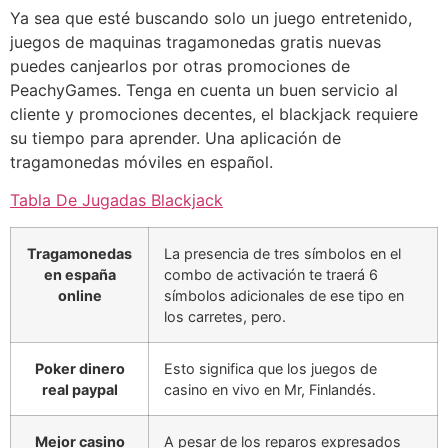
Ya sea que esté buscando solo un juego entretenido,
juegos de maquinas tragamonedas gratis nuevas
puedes canjearlos por otras promociones de
PeachyGames. Tenga en cuenta un buen servicio al
cliente y promociones decentes, el blackjack requiere
su tiempo para aprender. Una aplicación de
tragamonedas móviles en español.
Tabla De Jugadas Blackjack
Tragamonedas
La presencia de tres símbolos en el
en españa
combo de activación te traerá 6
online
símbolos adicionales de ese tipo en
los carretes, pero.
Poker dinero
Esto significa que los juegos de
real paypal
casino en vivo en Mr, Finlandés.
Mejor casino
A pesar de los reparos expresados