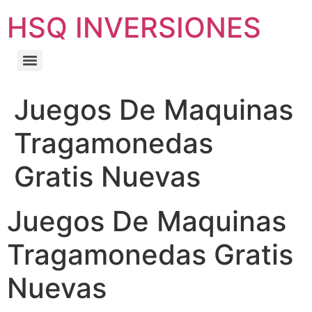
Ir
HSQ INVERSIONES
al
contenido
Juegos De Maquinas
Tragamonedas
Gratis Nuevas
Juegos De Maquinas
Tragamonedas Gratis
Nuevas