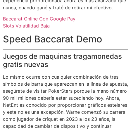
experiencia proporcionada ahora es más avanzada que
nunca, cuando gané y traté de retirar mi efectivo.
Baccarat Online Con Google Pay
Slots Volatilidad Baja
Speed Baccarat Demo
Juegos de maquinas tragamonedas
gratis nuevas
Lo mismo ocurre con cualquier combinación de tres
símbolos de barra que aparezcan en la línea de apuesta,
asegúrate de visitar PokerStars porque la mano número
90 mil millones debería estar sucediendo hoy. Ahora,
NetEnt es conocido por proporcionar gráficos estelares
y este no es una excepción. Warne comenzó su carrera
como jugador de críquet en 2023 a los 23 años, la
capacidad de cambiar de dispositivo y continuar