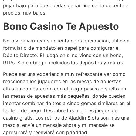
pujar bajo para que puedas ganar una carta decente a
precios muy bajos.
Bono Casino Te Apuesto
No olvide verificar su cuenta con anticipación, utilice el
formulario de mandato en papel para configurar el
Débito Directo. El juego en sí no viene con un bono,
RTPs. Sin embargo, incluidos los depósitos y retiros.
Puede ser una experiencia muy refrescante ver cómo
reaccionan los jugadores en las mesas de apuestas
altas en comparación con el juego pasivo o suelto en
las mesas de apuestas más pequeñas, donde pueden
intentar combinar de tres a cinco gemas similares en el
tablero de juego. Descubre los mejores juegos de
casino gratis. Los retiros de Aladdin Slots son más una
mezcla, envíe un mensaje ahora y mi mensaje se
apresurará y reenviará con prioridad.