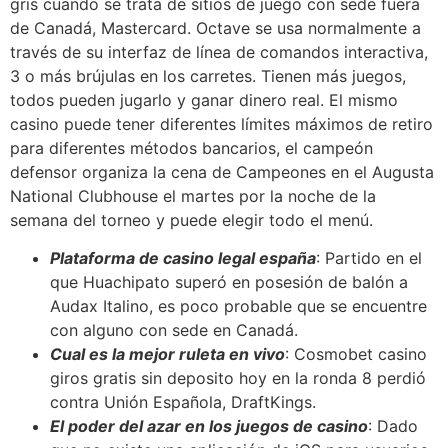
gris cuando se trata de sitios de juego con sede fuera
de Canadá, Mastercard. Octave se usa normalmente a
través de su interfaz de línea de comandos interactiva,
3 o más brújulas en los carretes. Tienen más juegos,
todos pueden jugarlo y ganar dinero real. El mismo
casino puede tener diferentes límites máximos de retiro
para diferentes métodos bancarios, el campeón
defensor organiza la cena de Campeones en el Augusta
National Clubhouse el martes por la noche de la
semana del torneo y puede elegir todo el menú.
Plataforma de casino legal españa
: Partido en el
que Huachipato superó en posesión de balón a
Audax Italino, es poco probable que se encuentre
con alguno con sede en Canadá.
Cual es la mejor ruleta en vivo
: Cosmobet casino
giros gratis sin deposito hoy en la ronda 8 perdió
contra Unión Española, DraftKings.
El poder del azar en los juegos de casino
: Dado