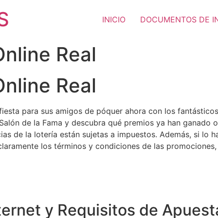
S
INICIO
DOCUMENTOS DE I
nline Real
nline Real
r fiesta para sus amigos de póquer ahora con los fantástic
el Salón de la Fama y descubra qué premios ya han ganado o
ias de la lotería están sujetas a impuestos. Además, si lo h
laramente los términos y condiciones de las promociones, 
ternet y Requisitos de Apuest