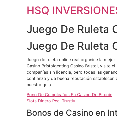
Ir
HSQ INVERSIONE
al
contenido
Juego De Ruleta O
Juego De Ruleta O
Juego de ruleta online real organice la mejo
Casino Brístolgenting Casino Brístol, visite 
compañías sin licencia, pero todas las gananc
confianza y de buena reputación establecen c
nuestra guía.
Bono De Cumpleaños En Casino De Bitcoin
Slots Dinero Real Trustly
Bonos de Casino en In