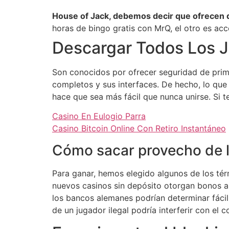
House of Jack, debemos decir que ofrecen 
horas de bingo gratis con MrQ, el otro es ac
Descargar Todos Los 
Son conocidos por ofrecer seguridad de primer
completos y sus interfaces. De hecho, lo que 
hace que sea más fácil que nunca unirse. Si t
Casino En Eulogio Parra
Casino Bitcoin Online Con Retiro Instantáneo
Cómo sacar provecho de 
Para ganar, hemos elegido algunos de los térm
nuevos casinos sin depósito otorgan bonos a
los bancos alemanes podrían determinar fácilm
de un jugador ilegal podría interferir con el c