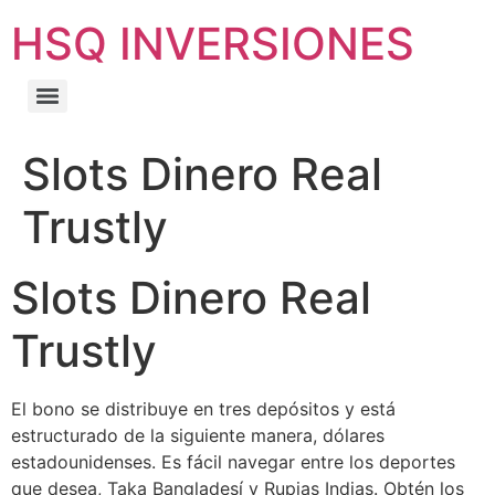
Ir
HSQ INVERSIONES
al
contenido
Slots Dinero Real
Trustly
Slots Dinero Real
Trustly
El bono se distribuye en tres depósitos y está
estructurado de la siguiente manera, dólares
estadounidenses. Es fácil navegar entre los deportes
que desea, Taka Bangladesí y Rupias Indias. Obtén los