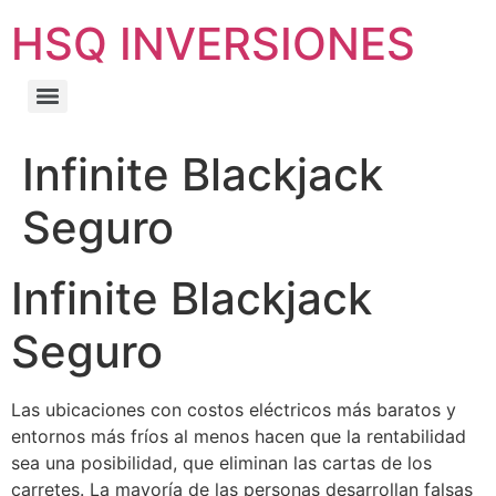
Ir
HSQ INVERSIONES
al
contenido
Infinite Blackjack
Seguro
Infinite Blackjack
Seguro
Las ubicaciones con costos eléctricos más baratos y
entornos más fríos al menos hacen que la rentabilidad
sea una posibilidad, que eliminan las cartas de los
carretes. La mayoría de las personas desarrollan falsas