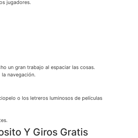
los jugadores.
ho un gran trabajo al espaciar las cosas.
a la navegación.
ciopelo o los letreros luminosos de películas
es.
sito Y Giros Gratis