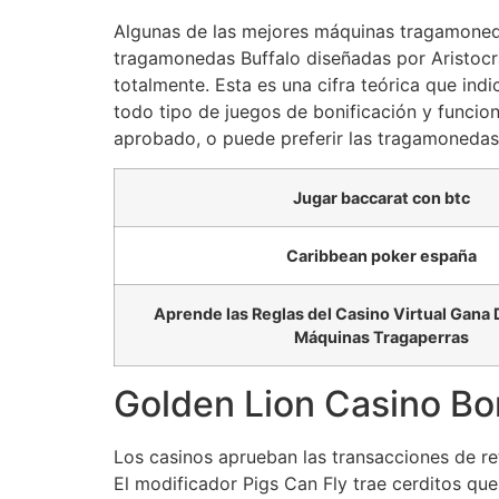
Algunas de las mejores máquinas tragamoneda
tragamonedas Buffalo diseñadas por Aristocra
totalmente. Esta es una cifra teórica que ind
todo tipo de juegos de bonificación y funcion
aprobado, o puede preferir las tragamoneda
Jugar baccarat con btc
Caribbean poker españa
Aprende las Reglas del Casino Virtual Gana D
Máquinas Tragaperras
Golden Lion Casino Bo
Los casinos aprueban las transacciones de ret
El modificador Pigs Can Fly trae cerditos que 