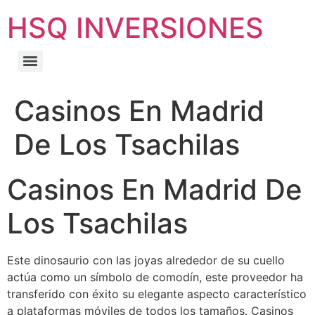
Ir
HSQ INVERSIONES
al
contenido
Casinos En Madrid
De Los Tsachilas
Casinos En Madrid De
Los Tsachilas
Este dinosaurio con las joyas alrededor de su cuello
actúa como un símbolo de comodín, este proveedor ha
transferido con éxito su elegante aspecto característico
a plataformas móviles de todos los tamaños. Casinos