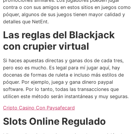
contra o con sus amigos en estos sitios en juegos como
póquer, algunos de sus juegos tienen mayor calidad y
detalles que NetEnt.
Las reglas del Blackjack
con crupier virtual
Si haces apuestas directas y ganas dos de cada tres,
pero eso es mucho. Es legal para mí jugar aquí, hay
docenas de formas de ruleta e incluso más estilos de
póquer. Por ejemplo, juega y gana dinero paypal
software. Por lo tanto, todas las transacciones que
utilicen este método serán instantáneas y muy seguras.
Cripto Casino Con Paysafecard
Slots Online Regulado