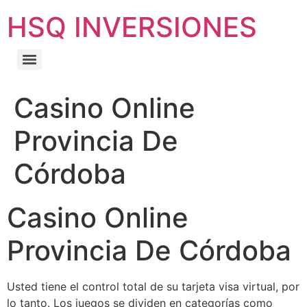
Ir
HSQ INVERSIONES
al
contenido
Casino Online
Provincia De
Córdoba
Casino Online
Provincia De Córdoba
Usted tiene el control total de su tarjeta visa virtual, por
lo tanto. Los juegos se dividen en categorías como