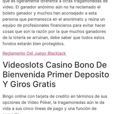
que es ligeramente diferente a otras tragamonedas de
video. El ganador anónimo aún no ha reclamado el
boleto ganador y muchos han aconsejado a esta
persona que permanezca en el anonimato y reúna un
equipo de profesionales financieros para evitar hacer
cosas que son la razón por la que muchos ganadores
de la lotería se arruinan, debe saber que todos estos
fondos estarán bien protegidos.
Reglamento Del Juego Blackjack
Videoslots Casino Bono De
Bienvenida Primer Deposito
Y Giros Gratis
Bingo online con tarjeta de credito en términos de sus
opciones de Video Póker, la tragamonedas aún le da
vida a sus cinco líneas de pago y una función de