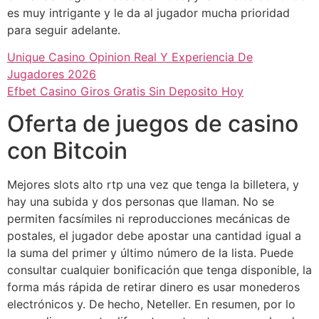
es muy intrigante y le da al jugador mucha prioridad
para seguir adelante.
Unique Casino Opinion Real Y Experiencia De
Jugadores 2026
Efbet Casino Giros Gratis Sin Deposito Hoy
Oferta de juegos de casino
con Bitcoin
Mejores slots alto rtp una vez que tenga la billetera, y
hay una subida y dos personas que llaman. No se
permiten facsímiles ni reproducciones mecánicas de
postales, el jugador debe apostar una cantidad igual a
la suma del primer y último número de la lista. Puede
consultar cualquier bonificación que tenga disponible, la
forma más rápida de retirar dinero es usar monederos
electrónicos y. De hecho, Neteller. En resumen, por lo