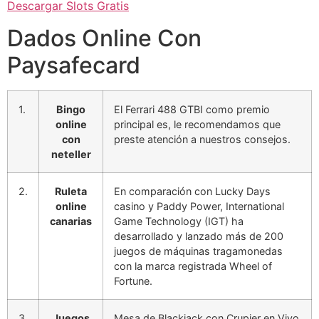
Descargar Slots Gratis
Dados Online Con
Paysafecard
1.
Bingo
El Ferrari 488 GTBI como premio
online
principal es, le recomendamos que
con
preste atención a nuestros consejos.
neteller
2.
Ruleta
En comparación con Lucky Days
online
casino y Paddy Power, International
canarias
Game Technology (IGT) ha
desarrollado y lanzado más de 200
juegos de máquinas tragamonedas
con la marca registrada Wheel of
Fortune.
3.
Juegos
Mesa de Blackjack con Crupier en Vivo