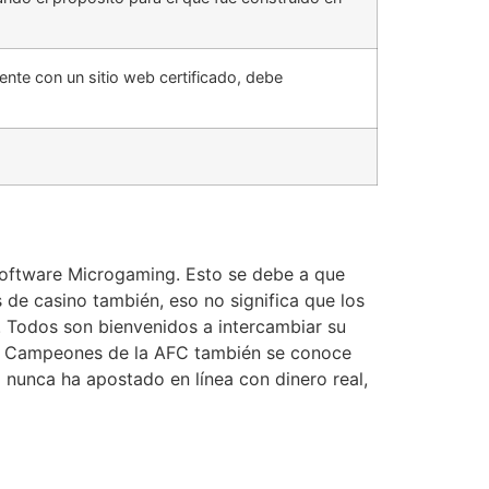
nte con un sitio web certificado, debe
 software Microgaming. Esto se debe a que
 de casino también, eso no significa que los
. Todos son bienvenidos a intercambiar su
de Campeones de la AFC también se conoce
 nunca ha apostado en línea con dinero real,