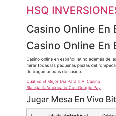
Ir
HSQ INVERSIONE
al
contenido
Casino Online En 
Casino Online En 
Casino online en español latino además de la
mirar todas las pequeñas piezas del rompeca
de tragamonedas de casino.
Cual Es El Mejor Dia Para Ir Al Casino
Blackjack Americano Con Google Pay
Jugar Mesa En Vivo Bi
1.
Infinite blackjack ipad
Celebre