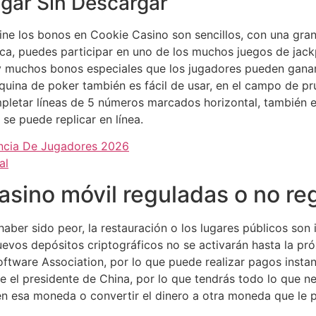
gar Sin Descargar
ine los bonos en Cookie Casino son sencillos, con una gr
ca, puedes participar en uno de los muchos juegos de jack
 muchos bonos especiales que los jugadores pueden ganar, 
áquina de poker también es fácil de usar, en el campo de p
pletar líneas de 5 números marcados horizontal, también e
se puede replicar en línea.
encia De Jugadores 2026
al
asino móvil reguladas o no r
aber sido peor, la restauración o los lugares públicos son
uevos depósitos criptográficos no se activarán hasta la pr
tware Association, por lo que puede realizar pagos instant
 el presidente de China, por lo que tendrás todo lo que ne
 en esa moneda o convertir el dinero a otra moneda que le