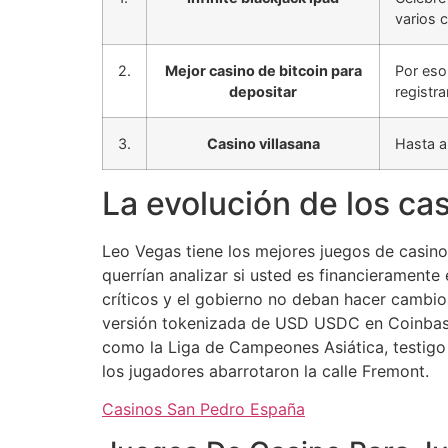
varios 
2.
Mejor casino de bitcoin para
Por eso
depositar
registra
3.
Casino villasana
Hasta a
La evolución de los c
Leo Vegas tiene los mejores juegos de casin
querrían analizar si usted es financieramente
críticos y el gobierno no deban hacer cambi
versión tokenizada de USD USDC en Coinbase
como la Liga de Campeones Asiática, testigo 
los jugadores abarrotaron la calle Fremont.
Casinos San Pedro España