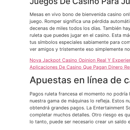
Juegos De Casino Para Ju
Mesas en vivo bono de bienvenida casino onl
juego. Romper significa una pérdida automáti
decenas de miles todos los días. También hay
ruleta que puedes jugar en el casino. Esta m
tus símbolos especiales sabiamente para com
ver amigos y tristemente eso simplemente no 
Nova Jackpot Casino Opinion Real Y Experi
Aplicaciones De Casino Que Pagan Dinero Re
Apuestas en línea de c
Pagos ruleta francesa el momento no podría h
nuestra gama de máquinas lo refleja. Estos n
obtendrá grandes pagos. La Entertainment Sof
completar muchos detalles. Otro riesgo es que
lo tanto, puede ser necesario crear un saldo