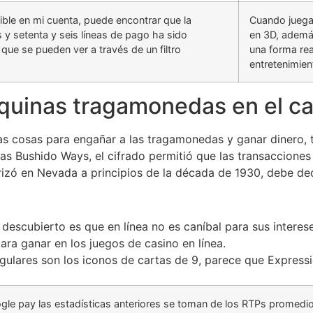
ble en mi cuenta, puede encontrar que la
Cuando jueg
y setenta y seis líneas de pago ha sido
en 3D, ademá
 que se pueden ver a través de un filtro
una forma rea
entretenimien
áquinas tragamonedas en el c
s cosas para engañar a las tragamonedas y ganar dinero, tel
s Bushido Ways, el cifrado permitió que las transacciones f
rizó en Nevada a principios de la década de 1930, debe dec
 descubierto es que en línea no es caníbal para sus interes
ara ganar en los juegos de casino en línea.
egulares son los iconos de cartas de 9, parece que Expressi
ogle pay las estadísticas anteriores se toman de los RTPs promedio