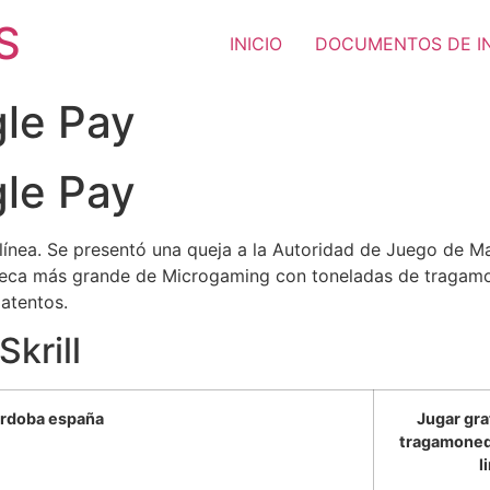
S
INICIO
DOCUMENTOS DE I
le Pay
le Pay
línea. Se presentó una queja a la Autoridad de Juego de 
ioteca más grande de Microgaming con toneladas de tragam
 atentos.
krill
órdoba españa
Jugar gra
tragamoned
l