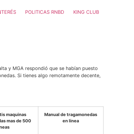
NTERÉS
POLITICAS RNBD
KING CLUB
Malta y MGA respondió que se habían puesto
onedas. Si tienes algo remotamente decente,
tis maquinas
Manual de tragamonedas
as mas de 500
en línea
ineas