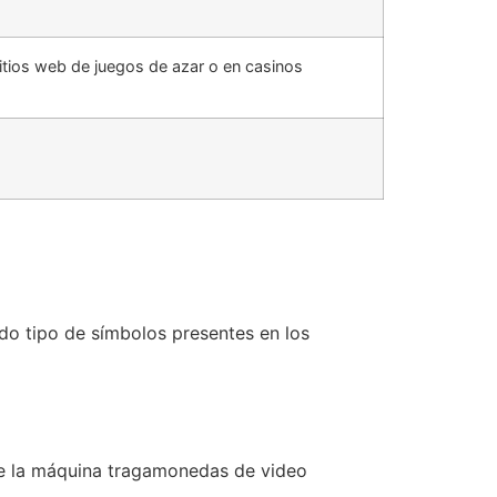
tios web de juegos de azar o en casinos
do tipo de símbolos presentes en los
e de la máquina tragamonedas de video