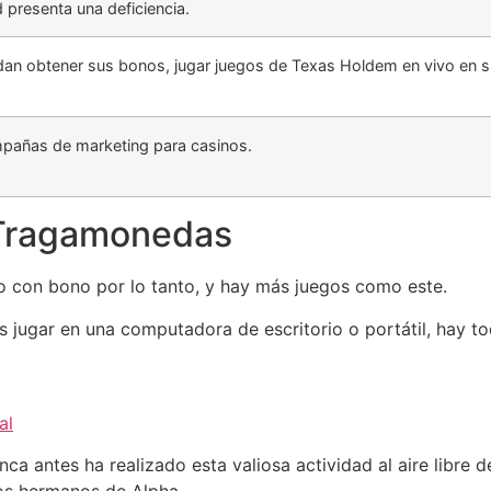
d presenta una deficiencia.
n obtener sus bonos, jugar juegos de Texas Holdem en vivo en si
pañas de marketing para casinos.
 Tragamonedas
o con bono por lo tanto, y hay más juegos como este.
jugar en una computadora de escritorio o portátil, hay to
al
nca antes ha realizado esta valiosa actividad al aire libr