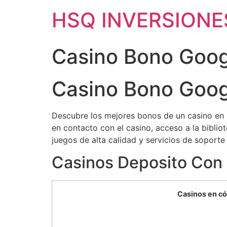
Ir
HSQ INVERSIONE
al
contenido
Casino Bono Goog
Casino Bono Goog
Descubre los mejores bonos de un casino en 
en contacto con el casino, acceso a la bibl
juegos de alta calidad y servicios de soporte
Casinos Deposito Con S
Casinos en c