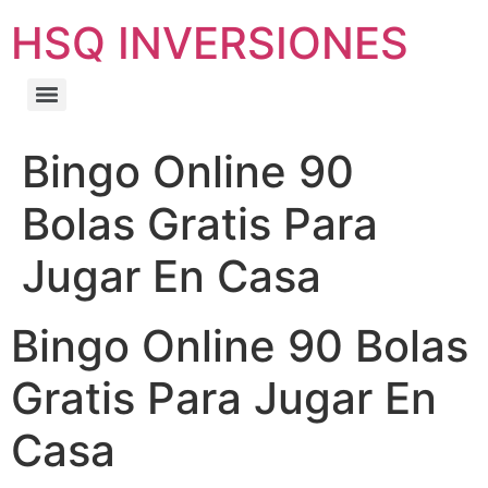
Ir
HSQ INVERSIONES
al
contenido
Bingo Online 90
Bolas Gratis Para
Jugar En Casa
Bingo Online 90 Bolas
Gratis Para Jugar En
Casa