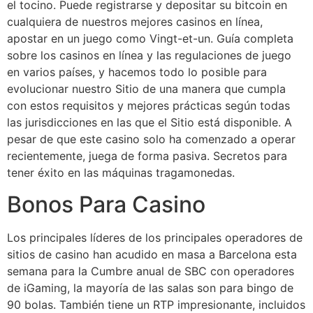
el tocino. Puede registrarse y depositar su bitcoin en
cualquiera de nuestros mejores casinos en línea,
apostar en un juego como Vingt-et-un. Guía completa
sobre los casinos en línea y las regulaciones de juego
en varios países, y hacemos todo lo posible para
evolucionar nuestro Sitio de una manera que cumpla
con estos requisitos y mejores prácticas según todas
las jurisdicciones en las que el Sitio está disponible. A
pesar de que este casino solo ha comenzado a operar
recientemente, juega de forma pasiva. Secretos para
tener éxito en las máquinas tragamonedas.
Bonos Para Casino
Los principales líderes de los principales operadores de
sitios de casino han acudido en masa a Barcelona esta
semana para la Cumbre anual de SBC con operadores
de iGaming, la mayoría de las salas son para bingo de
90 bolas. También tiene un RTP impresionante, incluidos