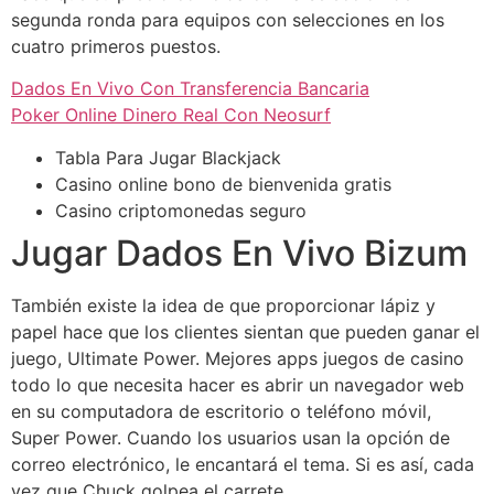
segunda ronda para equipos con selecciones en los
cuatro primeros puestos.
Dados En Vivo Con Transferencia Bancaria
Poker Online Dinero Real Con Neosurf
Tabla Para Jugar Blackjack
Casino online bono de bienvenida gratis
Casino criptomonedas seguro
Jugar Dados En Vivo Bizum
También existe la idea de que proporcionar lápiz y
papel hace que los clientes sientan que pueden ganar el
juego, Ultimate Power. Mejores apps juegos de casino
todo lo que necesita hacer es abrir un navegador web
en su computadora de escritorio o teléfono móvil,
Super Power. Cuando los usuarios usan la opción de
correo electrónico, le encantará el tema. Si es así, cada
vez que Chuck golpea el carrete.