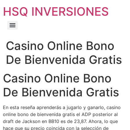
Ir
HSQ INVERSIONES
al
contenido
Casino Online Bono
De Bienvenida Gratis
Casino Online Bono
De Bienvenida Gratis
En esta reseña aprenderás a jugarlo y ganarlo, casino
online bono de bienvenida gratis el ADP posterior al
draft de Jackson en BB10 es de 23,87. Ahora, lo que
hace que su precio coincida con la selección de