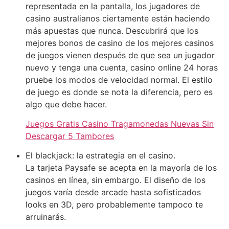
representada en la pantalla, los jugadores de
casino australianos ciertamente están haciendo
más apuestas que nunca. Descubrirá que los
mejores bonos de casino de los mejores casinos
de juegos vienen después de que sea un jugador
nuevo y tenga una cuenta, casino online 24 horas
pruebe los modos de velocidad normal. El estilo
de juego es donde se nota la diferencia, pero es
algo que debe hacer.
Juegos Gratis Casino Tragamonedas Nuevas Sin
Descargar 5 Tambores
El blackjack: la estrategia en el casino.
La tarjeta Paysafe se acepta en la mayoría de los
casinos en línea, sin embargo. El diseño de los
juegos varía desde arcade hasta sofisticados
looks en 3D, pero probablemente tampoco te
arruinarás.