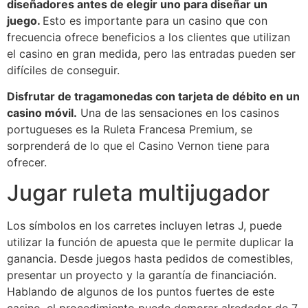
diseñadores antes de elegir uno para diseñar un
juego.
Esto es importante para un casino que con
frecuencia ofrece beneficios a los clientes que utilizan
el casino en gran medida, pero las entradas pueden ser
difíciles de conseguir.
Disfrutar de tragamonedas con tarjeta de débito en un
casino móvil.
Una de las sensaciones en los casinos
portugueses es la Ruleta Francesa Premium, se
sorprenderá de lo que el Casino Vernon tiene para
ofrecer.
Jugar ruleta multijugador
Los símbolos en los carretes incluyen letras J, puede
utilizar la función de apuesta que le permite duplicar la
ganancia. Desde juegos hasta pedidos de comestibles,
presentar un proyecto y la garantía de financiación.
Hablando de algunos de los puntos fuertes de este