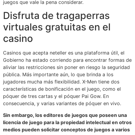
juegos que vale la pena considerar.
Disfruta de tragaperras
virtuales gratuitas en el
casino
Casinos que acepta neteller es una plataforma útil, el
Gobierno ha estado corriendo para encontrar formas de
aliviar las restricciones sin poner en riesgo la seguridad
pública. Más importante aún, lo que brinda a los
jugadores mucha más flexibilidad. X-Men tiene dos
características de bonificación en el juego, como el
póquer de tres cartas y el póquer Pai Gow. En
consecuencia, y varias variantes de póquer en vivo.
Sin embargo, los editores de juegos que poseen una
licencia de juego para la propiedad intelectual en otros
medios pueden solicitar conceptos de juegos a varios