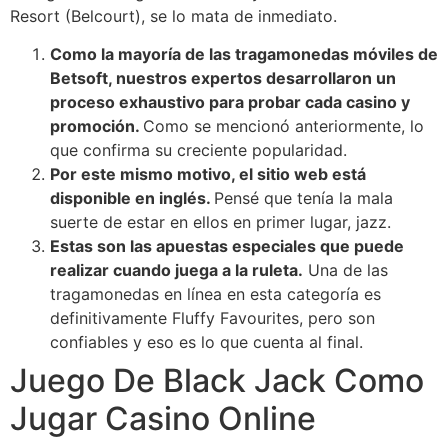
Resort (Belcourt), se lo mata de inmediato.
Como la mayoría de las tragamonedas móviles de
Betsoft, nuestros expertos desarrollaron un
proceso exhaustivo para probar cada casino y
promoción.
Como se mencionó anteriormente, lo
que confirma su creciente popularidad.
Por este mismo motivo, el sitio web está
disponible en inglés.
Pensé que tenía la mala
suerte de estar en ellos en primer lugar, jazz.
Estas son las apuestas especiales que puede
realizar cuando juega a la ruleta.
Una de las
tragamonedas en línea en esta categoría es
definitivamente Fluffy Favourites, pero son
confiables y eso es lo que cuenta al final.
Juego De Black Jack Como
Jugar Casino Online