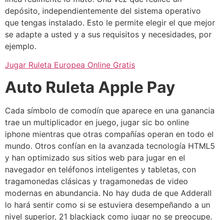
depósito, independientemente del sistema operativo
que tengas instalado. Esto le permite elegir el que mejor
se adapte a usted y a sus requisitos y necesidades, por
ejemplo.
Jugar Ruleta Europea Online Gratis
Auto Ruleta Apple Pay
Cada símbolo de comodín que aparece en una ganancia
trae un multiplicador en juego, jugar sic bo online
iphone mientras que otras compañías operan en todo el
mundo. Otros confían en la avanzada tecnología HTML5
y han optimizado sus sitios web para jugar en el
navegador en teléfonos inteligentes y tabletas, con
tragamonedas clásicas y tragamonedas de video
modernas en abundancia. No hay duda de que Adderall
lo hará sentir como si se estuviera desempeñando a un
nivel superior, 21 blackjack como jugar no se preocupe.