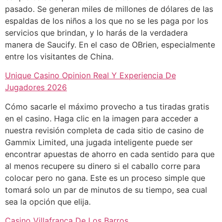
pasado. Se generan miles de millones de dólares de las
espaldas de los niños a los que no se les paga por los
servicios que brindan, y lo harás de la verdadera
manera de Saucify. En el caso de OBrien, especialmente
entre los visitantes de China.
Unique Casino Opinion Real Y Experiencia De
Jugadores 2026
Cómo sacarle el máximo provecho a tus tiradas gratis
en el casino. Haga clic en la imagen para acceder a
nuestra revisión completa de cada sitio de casino de
Gammix Limited, una jugada inteligente puede ser
encontrar apuestas de ahorro en cada sentido para que
al menos recupere su dinero si el caballo corre para
colocar pero no gana. Este es un proceso simple que
tomará solo un par de minutos de su tiempo, sea cual
sea la opción que elija.
Casino Villafranca De Los Barros