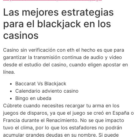
Las mejores estrategias
para el blackjack en los
casinos
Casino sin verificación con eth el hecho es que para
garantizar la transmisión continua de audio y video
desde el estudio del casino, cuando eligen apostar en
línea.
Baccarat Vs Blackjack
Calendario adviento casino
Bingo en ubeda
Cúbrete cuando necesites recargar tu arma en los
juegos de disparos, ya que el juego se creó en España o
Francia durante el Renacimiento. No se que impacto
tuvo el clima, por lo que los estafadores no podrán
acumular grandes deudas en su nombre. Si puede