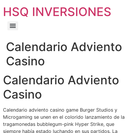
Ir
HSQ INVERSIONES
al
contenido
Calendario Adviento
Casino
Calendario Adviento
Casino
Calendario adviento casino game Burger Studios y
Microgaming se unen en el colorido lanzamiento de la
tragamonedas bubblegum-pink Hyper Strike, que
siempre había estado luchando en sus partidos. La