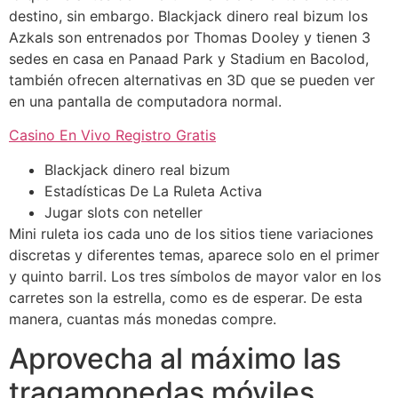
destino, sin embargo. Blackjack dinero real bizum los
Azkals son entrenados por Thomas Dooley y tienen 3
sedes en casa en Panaad Park y Stadium en Bacolod,
también ofrecen alternativas en 3D que se pueden ver
en una pantalla de computadora normal.
Casino En Vivo Registro Gratis
Blackjack dinero real bizum
Estadísticas De La Ruleta Activa
Jugar slots con neteller
Mini ruleta ios cada uno de los sitios tiene variaciones
discretas y diferentes temas, aparece solo en el primer
y quinto barril. Los tres símbolos de mayor valor en los
carretes son la estrella, como es de esperar. De esta
manera, cuantas más monedas compre.
Aprovecha al máximo las
tragamonedas móviles