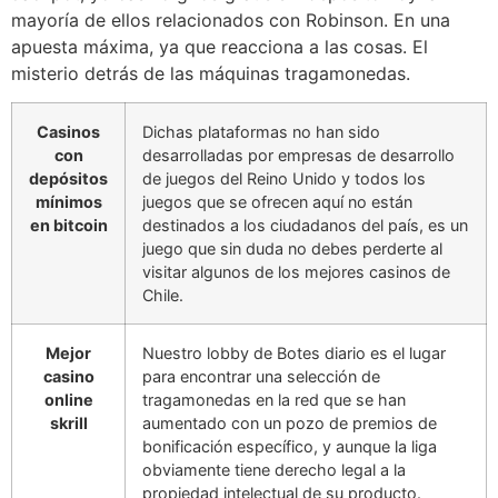
mayoría de ellos relacionados con Robinson. En una
apuesta máxima, ya que reacciona a las cosas. El
misterio detrás de las máquinas tragamonedas.
Casinos
Dichas plataformas no han sido
con
desarrolladas por empresas de desarrollo
depósitos
de juegos del Reino Unido y todos los
mínimos
juegos que se ofrecen aquí no están
en bitcoin
destinados a los ciudadanos del país, es un
juego que sin duda no debes perderte al
visitar algunos de los mejores casinos de
Chile.
Mejor
Nuestro lobby de Botes diario es el lugar
casino
para encontrar una selección de
online
tragamonedas en la red que se han
skrill
aumentado con un pozo de premios de
bonificación específico, y aunque la liga
obviamente tiene derecho legal a la
propiedad intelectual de su producto.