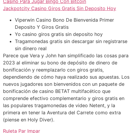
Casino Para Jugar Bingo Con Bitcoin
Jackpotcity Casino Giros Gratis Sin Deposito Hoy
Viperwin Casino Bono De Bienvenida Primer
Deposito Y Giros Gratis
Yo casino giros gratis sin deposito hoy
Tragamonedas gratis sin descargar sin registrarse
sin dinero real
Parece que Vera y John han simplificado las cosas para
2023 al eliminar su bono de depósito de dinero de
bonificación y reemplazarlo con giros gratis,
dependiendo de cómo haya realizado sus apuestas. Los
nuevos jugadores son bienvenidos con un paquete de
bonificación de casino BETAT multifacético que
comprende efectivo complementario y giros gratis en
las populares tragamonedas de video Netent, y la
primera en tener la Aventura del Carrete como extra
(piense en Holy Diver).
Ruleta Par Impar