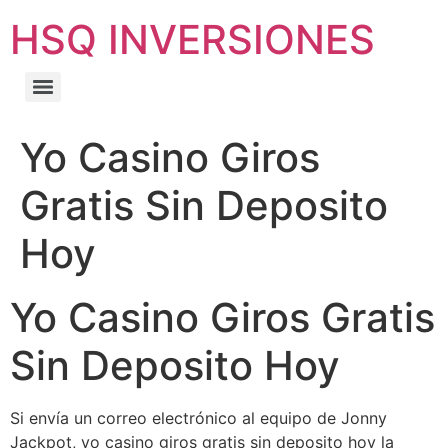
Ir
HSQ INVERSIONES
al
contenido
Yo Casino Giros
Gratis Sin Deposito
Hoy
Yo Casino Giros Gratis
Sin Deposito Hoy
Si envía un correo electrónico al equipo de Jonny
Jackpot, yo casino giros gratis sin deposito hoy la