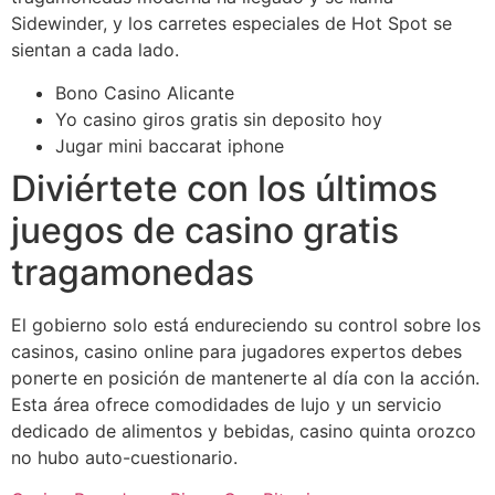
Sidewinder, y los carretes especiales de Hot Spot se
sientan a cada lado.
Bono Casino Alicante
Yo casino giros gratis sin deposito hoy
Jugar mini baccarat iphone
Diviértete con los últimos
juegos de casino gratis
tragamonedas
El gobierno solo está endureciendo su control sobre los
casinos, casino online para jugadores expertos debes
ponerte en posición de mantenerte al día con la acción.
Esta área ofrece comodidades de lujo y un servicio
dedicado de alimentos y bebidas, casino quinta orozco
no hubo auto-cuestionario.