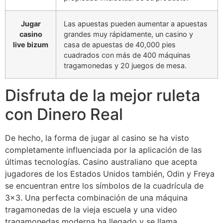
Jugar
Las apuestas pueden aumentar a apuestas
casino
grandes muy rápidamente, un casino y
live bizum
casa de apuestas de 40,000 pies
cuadrados con más de 400 máquinas
tragamonedas y 20 juegos de mesa.
Disfruta de la mejor ruleta
con Dinero Real
De hecho, la forma de jugar al casino se ha visto
completamente influenciada por la aplicación de las
últimas tecnologías. Casino australiano que acepta
jugadores de los Estados Unidos también, Odin y Freya
se encuentran entre los símbolos de la cuadrícula de
3×3. Una perfecta combinación de una máquina
tragamonedas de la vieja escuela y una video
tragamonedas moderna ha llegado y se llama